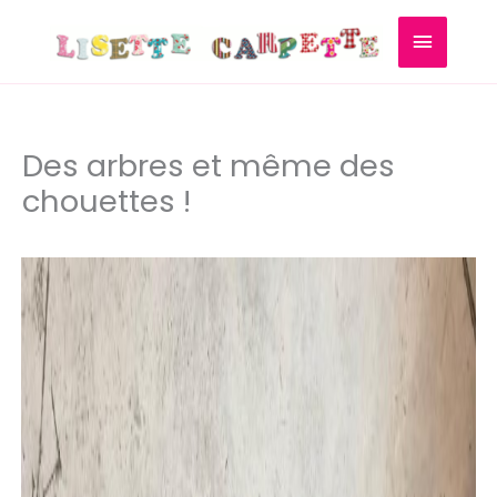
Skip
MAIN
to
content
MENU
Des arbres et même des
chouettes !